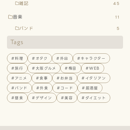
雑記
45
音楽
11
バンド
5
Tags
#料理
#オタク
#外出
#キャラクター
#旅行
#大阪グルメ
#梅田
#WEB
#アニメ
#食事
#お弁当
#イタリアン
#バンド
#外食
#コード
#居酒屋
#昼食
#デザイン
#美容
#ダイエット