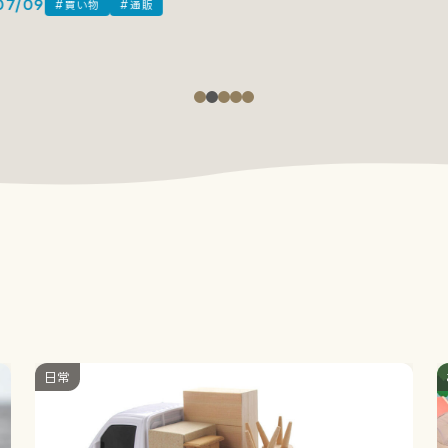
/09
#買い物
#通販
日常