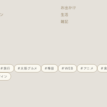
他
お出かけ
ン
生活
雑記
#旅行
#大阪グルメ
#梅田
#WEB
#アニメ
#
ザイン