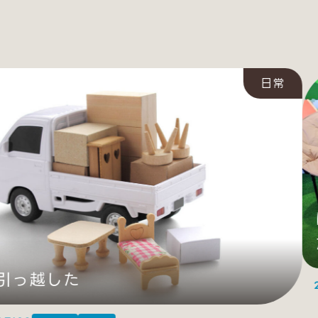
日常
引っ越した
20