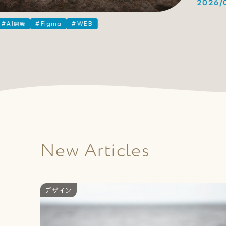
2026/07
AI開発
#Figma
#WEB
New Articles
デザイン