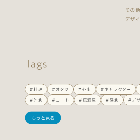
その
デザイ
Tags
#料理
#オタク
#外出
#キャラクター
#外食
#コード
#居酒屋
#昼食
#デ
もっと見る