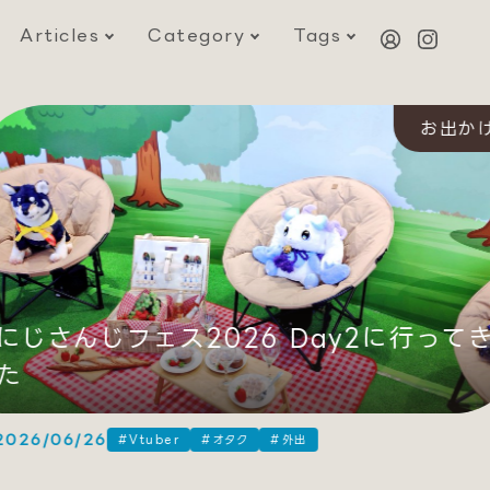
Articles
Category
Tags
お出かけ
にじさんじフェス2026 Day2に行ってき
た
26/06/26
#Vtuber
#オタク
#外出