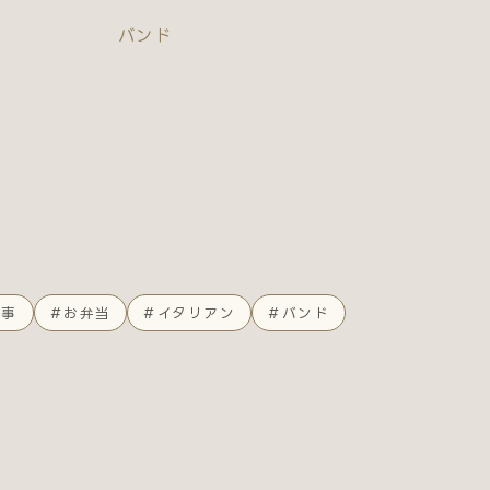
バンド
食事
#お弁当
#イタリアン
#バンド