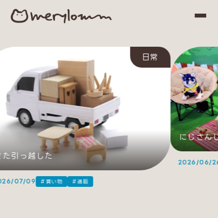
Home
日常
Articles
Category & Tag
にじさんじ
また引っ越した
2026/06/2
026/07/09
#買い物
#通販